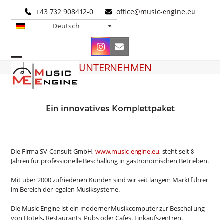
Skip
+43 732 908412-0
office@music-engine.eu
to
content
Deutsch
Instagram
E-
Mail
Open
Close
UNTERNEHMEN
mobile
mobile
menu
menu
Ein innovatives Komplettpaket
Die Firma SV-Consult GmbH,
www.music-engine.eu
, steht seit 8
Jahren für professionelle Beschallung in gastronomischen Betrieben.
Mit über 2000 zufriedenen Kunden sind wir seit langem Marktführer
im Bereich der legalen Musiksysteme.
Die Music Engine ist ein moderner Musikcomputer zur Beschallung
von Hotels, Restaurants, Pubs oder Cafes, Einkaufszentren,