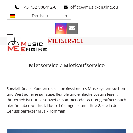
Skip
+43 732 908412-0
office@music-engine.eu
to
content
Deutsch
Instagram
E-
Mail
Open
Close
MIETSERVICE
mobile
mobile
menu
menu
Mietservice / Mietkaufservice
Speziell für alle Kunden die ein professionelles Musiksystem suchen
und Wert auf eine günstige, flexible und einfache Lösung legen.
Ihr Betrieb ist nur Saisonweise, Sommer oder Winter geöffnet? Auch
hierfür haben wir Individuelle Lösungen, damit Ihre Gäste in den
Genuss perfekter Musik kommen.