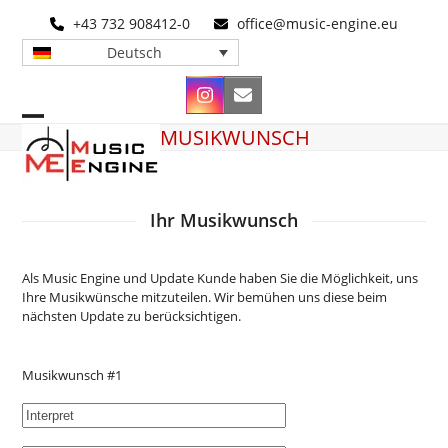
Skip
+43 732 908412-0
office@music-engine.eu
to
content
Deutsch
Instagram
E-
Mail
Open
Close
MUSIKWUNSCH
mobile
mobile
menu
menu
Ihr Musikwunsch
Als Music Engine und Update Kunde haben Sie die Möglichkeit, uns
Ihre Musikwünsche mitzuteilen. Wir bemühen uns diese beim
nächsten Update zu berücksichtigen.
Musikwunsch #1