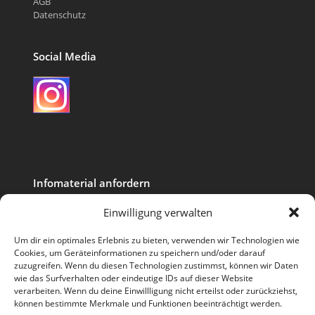
AGB
Datenschutz
Social Media
Instagram
Infomaterial anfordern
Ihr Name (Pflichtfeld)
Einwilligung verwalten
Um dir ein optimales Erlebnis zu bieten, verwenden wir Technologien wie
Cookies, um Geräteinformationen zu speichern und/oder darauf
Ihre E-Mail-Adresse (Pflichtfeld)
zuzugreifen. Wenn du diesen Technologien zustimmst, können wir Daten
wie das Surfverhalten oder eindeutige IDs auf dieser Website
verarbeiten. Wenn du deine Einwillligung nicht erteilst oder zurückziehst,
können bestimmte Merkmale und Funktionen beeinträchtigt werden.