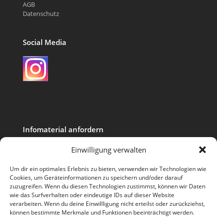
AGB
Datenschutz
Social Media
Instagram
Infomaterial anfordern
Ihr Name (Pflichtfeld)
Einwilligung verwalten
Um dir ein optimales Erlebnis zu bieten, verwenden wir Technologien wie
Cookies, um Geräteinformationen zu speichern und/oder darauf
Ihre E-Mail-Adresse (Pflichtfeld)
zuzugreifen. Wenn du diesen Technologien zustimmst, können wir Daten
wie das Surfverhalten oder eindeutige IDs auf dieser Website
verarbeiten. Wenn du deine Einwillligung nicht erteilst oder zurückziehst,
können bestimmte Merkmale und Funktionen beeinträchtigt werden.